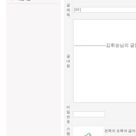
글
제
목
글
내
용
비
밀
번
호
스
왼쪽의 초록색 글자
팸