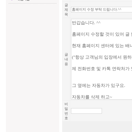
글
제
목
글
내
용
비
밀
번
호