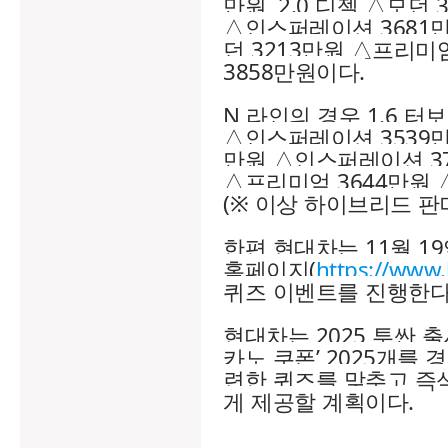
만원, 2.0 디젤 △모던
△인스퍼레이션 3681만
던 3213만원 △프리미
3858만원이다.
N 라인의 경우 1.6 터
△인스퍼레이션 3539만원
만원 △인스퍼레이션 37
△프리미엄 3644만원
(※ 이상 하이브리드 판
한편 현대차는 11월 19
홈페이지(
https://www
퀴즈 이벤트를 진행한다
현대차는 2025 투싼 
카노 쿠폰’ 2025개를
련한 퀴즈를 맞추고 즉
게 제공할 계획이다.