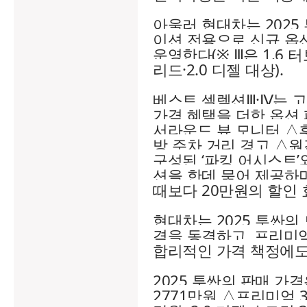
아울러 현대차는 2025
이션 전용으로 신규 옵션
운영한다(※ Ⅲ은 1.6 터
리드·2.0 디젤 대상).
베스트 셀렉션Ⅲ·Ⅳ는 
가격 혜택을 더한 옵션
서라운드 뷰 모니터 △
방 주차 거리 경고 △원
구성된 ‘파킹 어시스트’와
션을 한데 묶어 제공하
때보다 20만원의 할인 
현대차는 2025 투싼의
격을 동결하고, 프리미
합리적인 가격 책정에도
2025 투싼의 판매 가격
2771만원 △프리미엄 