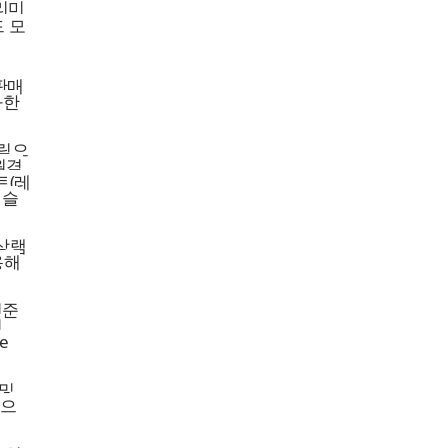
프리미
드 모
판매
화한
트림으
원격
트(레
 슬
비상램
용해
기준
던
e
 및
것으