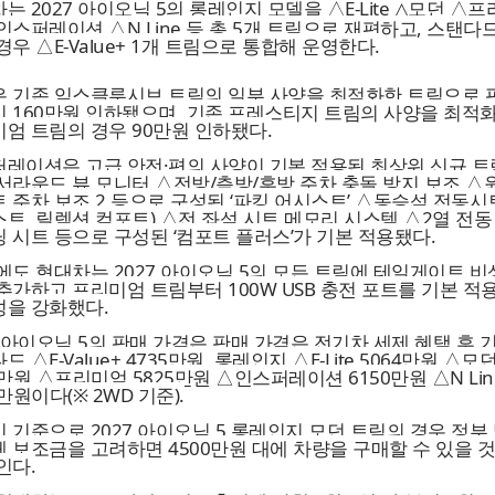
는 2027 아이오닉 5의 롱레인지 모델을 △E-Lite △모던 △
인스퍼레이션 △N Line 등 총 5개 트림으로 재편하고, 스탠다
경우 △E-Value+ 1개 트림으로 통합해 운영한다.
 기존 익스클루시브 트림의 일부 사양을 최적화한 트림으로 
 160만원 인하됐으며, 기존 프레스티지 트림의 사양을 최적
엄 트림의 경우 90만원 인하됐다.
레이션은 고급 안전·편의 사양이 기본 적용된 최상위 신규 
서라운드 뷰 모니터 △전방/측방/후방 주차 충돌 방지 보조 △
 주차 보조 2 등으로 구성된 ‘파킹 어시스트’ △동승석 전동시
트, 릴렉션 컴포트) △전 좌석 시트 메모리 시스템 △2열 전동
 시트 등으로 구성된 ‘컴포트 플러스’가 기본 적용됐다.
에도 현대차는 2027 아이오닉 5의 모든 트림에 테일게이트 
추가하고 프리미엄 트림부터 100W USB 충전 포트를 기본 적
을 강화했다.
7 아이오닉 5의 판매 가격은 판매 가격은 전기차 세제 혜택 후 
 △E-Value+ 4735만원, 롱레인지 △E-Lite 5064만원 △모
0만원 △프리미엄 5825만원 △인스퍼레이션 6150만원 △N Lin
5만원이다(※ 2WD 기준).
 기준으로 2027 아이오닉 5 롱레인지 모던 트림의 경우 정부
 보조금을 고려하면 4500만원 대에 차량을 구매할 수 있을 
인다.