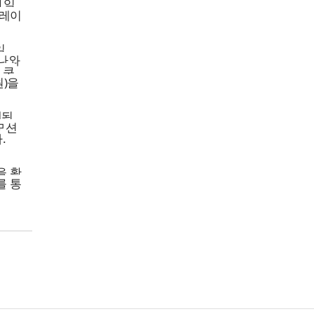
1일
플레이
일
키나와
 쿠
원)을
매된
모션
.
을 확
를 통