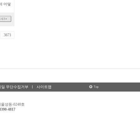
데 어떻
3671
메일 무단수집거부
사이트맵
서울성동-0248호
3390-4817