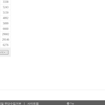
3338
5243
5159
4892
5099
6660
29682
29146
6276
메일 무단수집거부
사이트맵