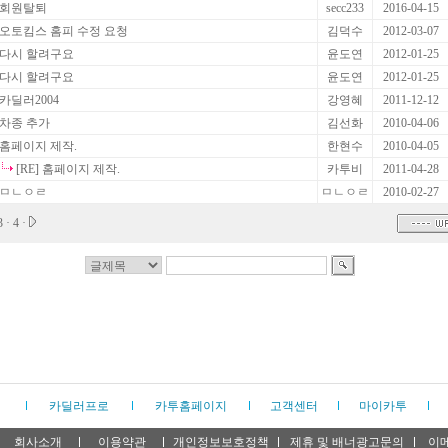
회원탈퇴
secc233
2016-04-15
오토킴스 홈피 수정 요청
김덕수
2012-03-07
다시 할려구요
윤도연
2012-01-25
다시 할려구요
윤도연
2012-01-25
카딜러2004
강영혜
2011-12-12
차종 추가
김선화
2010-04-06
홈페이지 제작.
한현수
2010-04-05
[RE] 홈페이지 제작.
카투비
2011-04-28
ㅁㄴㅇㄹ
ㅁㄴㅇㄹ
2010-02-27
3
·
4
·
카딜러프로
카투홈페이지
고객센터
마이카투
회사소개
이용약관
개인정보보호정책
제휴 및 배너광고문의
이