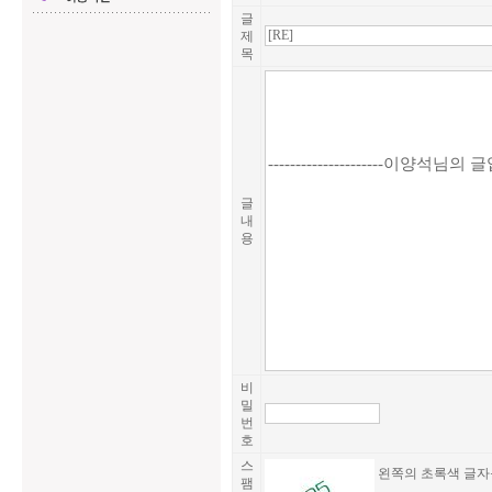
글
제
목
글
내
용
비
밀
번
호
스
왼쪽의 초록색 글자
팸